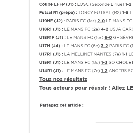
Coupe LFFP (J1) :
LOSC (Seconde Ligue)
1-2
Futsal R1 (prépa) :
TORCY FUTSAL (R2)
1-5
L
U19NF (J2) :
PARIS FC (1er)
2-0
LE MANS FC 
U18R1 (J1) :
LE MANS FC (2e)
4-2
USJA CARQ
U18R1F (J1) :
LE MANS FC (1er)
6-0
GF SÈVRE
U17N (J4) :
LE MANS FC (6e)
3-2
PARIS FC (
U17R1 (J1) :
LA MELLINET NANTES (7e)
1-1
LE
U15R1 (J1) :
LE MANS FC (8e)
1-3
SO CHOLET
U14R1 (J1) :
LE MANS FC (7e)
1-2
ANGERS SC
Tous nos résultats
Tous acteurs pour réussir ! Allez 
Partagez cet article :